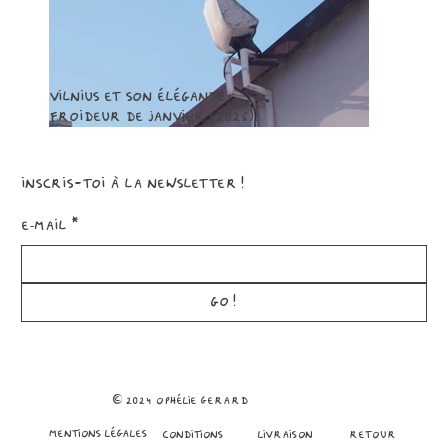
Vilnius et son élégante
froideur de janvier (2026).
Inscris-toi à la newsletter!
E‑mail
*
GO!
© 2024 ophélie gerard
mentions légales
conditions
Livraison
retour