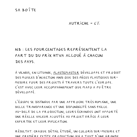
sa boîte
AUtriche - 6%
nb : les Pourcentages représentent la
part du du prix HTVA alloué à chacun
des pays.
à vilnius, en Lituanie,
Plasticmaster
développe et produit
des moules d’injection ainsi que des pièces plastiques sur-
mesure pour des projets à travers toute l’Europe.
C’est avec leur accompagnement que MAPO a pu être
développé.
L’équipe se distingue par une approche très humaine, une
belle transparence et une disponibilité sans faille.
Au-delà de la production, leurs échanges ont apporté
une réelle valeur ajoutée au projet grâce à leur
expertise et leur implication.
Résultat: chaque détail étudié, un coloris sur-mesure et
une première petite production qui a tout d'une grande.