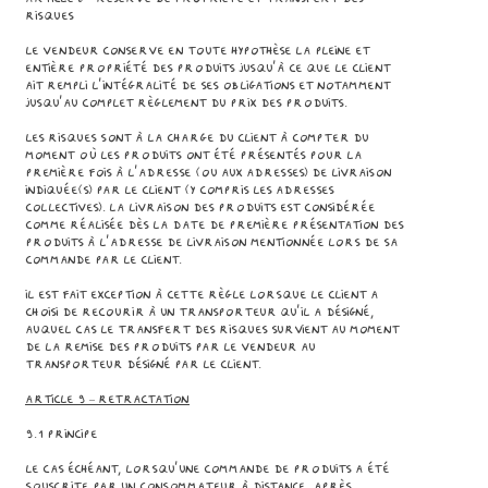
RISQUES
Le Vendeur conserve en toute hypothèse la pleine et
entière propriété des Produits jusqu’à ce que le Client
ait rempli l’intégralité de ses obligations et notamment
jusqu’au complet règlement du prix des Produits.
Les risques sont à la charge du Client à compter du
moment où les Produits ont été présentés pour la
première fois à l'adresse (ou aux adresses) de livraison
indiquée(s) par le Client (y compris les adresses
collectives). La livraison des Produits est considérée
comme réalisée dès la date de première présentation des
Produits à l’adresse de livraison mentionnée lors de sa
commande par le Client.
Il est fait exception à cette règle lorsque le Client a
choisi de recourir à un transporteur qu’il a désigné,
auquel cas le transfert des risques survient au moment
de la remise des Produits par le Vendeur au
transporteur désigné par le Client.
Article 9 – RETRACTATION
9.1 Principe
Le cas échéant, lorsqu’une commande de Produits a été
souscrite par un consommateur à distance, après