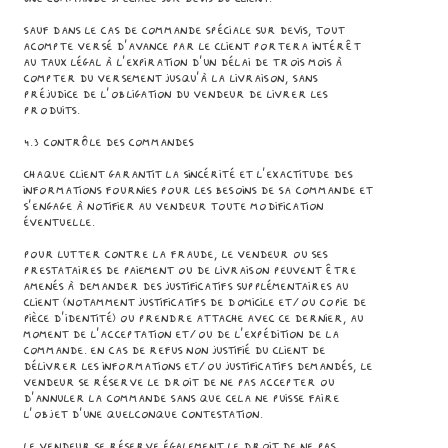
Sauf dans le cas de commande spéciale sur devis, tout
acompte versé d’avance par le Client portera intérêt
au taux légal à l'expiration d'un délai de trois mois à
compter du versement jusqu'à la livraison, sans
préjudice de l'obligation du Vendeur de livrer les
Produits.
4.3 Contrôle des commandes
Chaque Client garantit la sincérité et l'exactitude des
informations fournies pour les besoins de sa commande et
s'engage à notifier au Vendeur toute modification
éventuelle.
Pour lutter contre la fraude, le Vendeur ou ses
prestataires de paiement ou de livraison peuvent être
amenés à demander des justificatifs supplémentaires au
Client (notamment justificatifs de domicile et/ou copie de
pièce d'identité) ou prendre attache avec ce dernier, au
moment de l'acceptation et/ou de l’expédition de la
commande. En cas de refus non justifié du Client de
délivrer les informations et/ou justificatifs demandés, le
Vendeur se réserve le droit de ne pas accepter ou
d’annuler la commande sans que cela ne puisse faire
l’objet d’une quelconque contestation.
Le Vendeur se réserve également le droit de ne pas