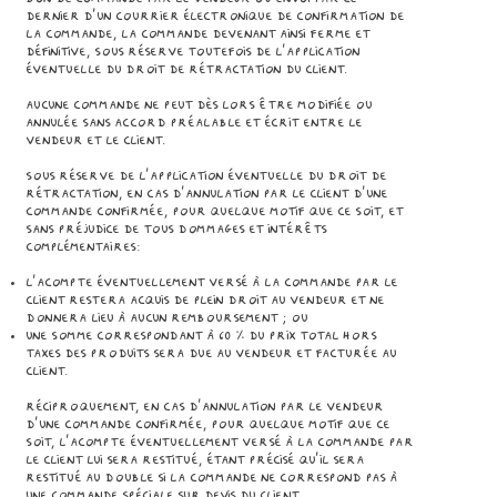
dernier d’un courrier électronique de confirmation de
la commande, la commande devenant ainsi ferme et
définitive, sous réserve toutefois de l’application
éventuelle du droit de rétractation du Client.
Aucune commande ne peut dès lors être modifiée ou
annulée sans accord préalable et écrit entre le
Vendeur et le Client.
Sous réserve de l’application éventuelle du droit de
rétractation, en cas d’annulation par le Client d’une
commande confirmée, pour quelque motif que ce soit, et
sans préjudice de tous dommages et intérêts
complémentaires:
l’acompte éventuellement versé à la commande par le
Client restera acquis de plein droit au Vendeur et ne
donnera lieu à aucun remboursement ; ou
une somme correspondant à 60 % du prix total hors
taxes des Produits sera due au Vendeur et facturée au
Client.
Réciproquement, en cas d’annulation par le Vendeur
d’une commande confirmée, pour quelque motif que ce
soit, l’acompte éventuellement versé à la commande par
le Client lui sera restitué, étant précisé qu’il sera
restitué au double si la commande ne correspond pas à
une commande spéciale sur devis du Client.