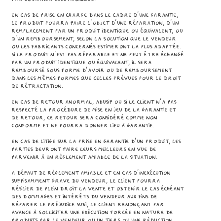
En cas de prise en charge dans le cadre d’une garantie,
le Produit pourra faire l’objet d’une réparation, d’un
remplacement par un produit identique ou équivalent, ou
d’un remboursement, selon la solution que le Vendeur
ou les fabricants concernés estimeront la plus adaptée.
Si le Produit n'est pas réparable et ne peut être échangé
par un produit identique ou équivalent, il sera
remboursé sous forme d'avoir ou de remboursement
dans les mêmes formes que celles prévues pour le droit
de rétractation.
En cas de retour anormal, abusif ou si le Client n'a pas
respecté la procédure de mise en jeu de la garantie et
de retour, ce retour sera considéré comme non
conforme et ne pourra donner lieu à garantie.
En cas de litige sur la prise en garantie d’un Produit, les
parties devront faire leurs meilleurs en vue de
parvenir à un règlement amiable de la situation.
A défaut de règlement amiable et en cas d’inexécution
suffisamment grave du Vendeur, le Client pourra
résilier de plein droit la vente et obtenir le cas échéant
des dommages et intérêts du Vendeur aux fins de
réparer le préjudice subi, le Client renonçant par
avance à solliciter une exécution forcée en nature de
Produits par le Vendeur ou un tiers ou une réduction