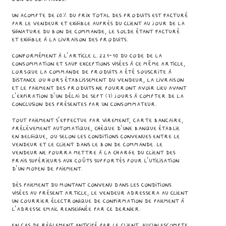
Un acompte de 60% du prix total des Produits est facturé
par le Vendeur et exigible auprès du Client au jour de la
signature du bon de commande, le solde étant facturé
et exigible à la livraison des Produits.
Conformément à l’article L. 221-10 du Code de la
Consommation et sauf exceptions visées à ce même article,
lorsque la commande de Produits a été souscrite à
distance ou hors établissement du Vendeur, la livraison
et le paiement des Produits ne pourront avoir lieu avant
l’expiration d’un délai de sept (7) jours à compter de la
conclusion des présentes par un consommateur.
Tout paiement s’effectue par virement, carte bancaire,
prélèvement automatique, chèque d’une banque établie
en belgique, ou selon les conditions convenues entre le
Vendeur et le Client dans le bon de commande. Le
Vendeur ne pourra mettre à la charge du Client des
frais supérieurs aux coûts supportés pour l’utilisation
d’un moyen de paiement.
Dès paiement du montant convenu dans les conditions
visées au présent article, le Vendeur adressera au Client
un courrier électronique de confirmation de paiement à
l’adresse email renseignée par ce dernier.
En cas de règlement anticipé par le Client, aucun escompte