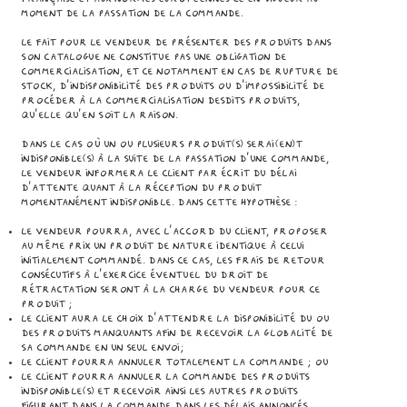
moment de la passation de la commande.
Le fait pour le Vendeur de présenter des Produits dans
son catalogue ne constitue pas une obligation de
commercialisation, et ce notamment en cas de rupture de
stock, d’indisponibilité des Produits ou d’impossibilité de
procéder à la commercialisation desdits Produits,
qu’elle qu’en soit la raison.
Dans le cas où un ou plusieurs Produit(s) serai(en)t
indisponible(s) à la suite de la passation d’une commande,
le Vendeur informera le Client par écrit du délai
d’attente quant à la réception du Produit
momentanément indisponible. Dans cette hypothèse :
le Vendeur pourra, avec l’accord du Client, proposer
au même prix un produit de nature identique à celui
initialement commandé. Dans ce cas, les frais de retour
consécutifs à l’exercice éventuel du droit de
rétractation seront à la charge du Vendeur pour ce
produit ;
le Client aura le choix d’attendre la disponibilité du ou
des Produits manquants afin de recevoir la globalité de
sa commande en un seul envoi;
le Client pourra annuler totalement la commande ; ou
le Client pourra annuler la commande des Produits
indisponible(s) et recevoir ainsi les autres Produits
figurant dans la commande dans les délais annoncés.