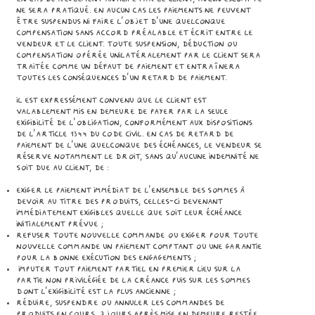
ne sera pratiqué. En aucun cas les paiements ne peuvent
être suspendus ni faire l'objet d'une quelconque
compensation sans accord préalable et écrit entre le
Vendeur et le Client. Toute suspension, déduction ou
compensation opérée unilatéralement par le Client sera
traitée comme un défaut de paiement et entraînera
toutes les conséquences d’un retard de paiement.
Il est expressément convenu que le Client est
valablement mis en demeure de payer par la seule
exigibilité de l'obligation, conformément aux dispositions
de l'article 1344 du Code civil. En cas de retard de
paiement de l’une quelconque des échéances, le Vendeur se
réserve notamment le droit, sans qu’aucune indemnité ne
soit due au Client, de :
exiger le paiement immédiat de l’ensemble des sommes à
devoir au titre des Produits, celles-ci devenant
immédiatement exigibles quelle que soit leur échéance
initialement prévue ;
refuser toute nouvelle commande ou exiger pour toute
nouvelle commande un paiement comptant ou une garantie
pour la bonne exécution des engagements ;
imputer tout paiement partiel en premier lieu sur la
partie non privilégiée de la créance puis sur les sommes
dont l'exigibilité est la plus ancienne ;
réduire, suspendre ou annuler les commandes de
Produits en cours, 7 jours après mise en demeure restée