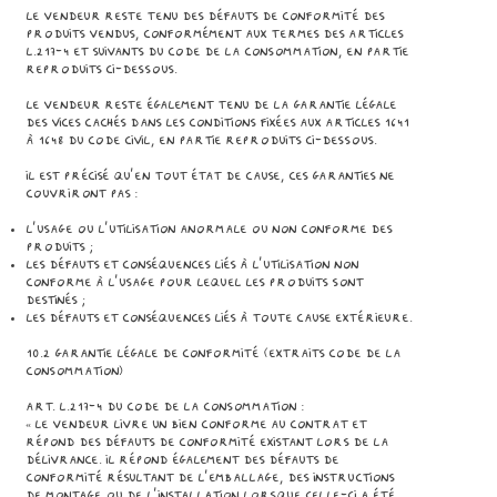
Le Vendeur reste tenu des défauts de conformité des
Produits vendus, conformément aux termes des articles
L.217-4 et suivants du Code de la Consommation, en partie
reproduits ci-dessous.
Le Vendeur reste également tenu de la garantie légale
des vices cachés dans les conditions fixées aux articles 1641
à 1648 du Code civil, en partie reproduits ci-dessous.
Il est précisé qu’en tout état de cause, ces garanties ne
couvriront pas :
l’usage ou l'utilisation anormale ou non conforme des
Produits ;
les défauts et conséquences liés à l'utilisation non
conforme à l'usage pour lequel les Produits sont
destinés ;
les défauts et conséquences liés à toute cause extérieure.
10.2 Garantie légale de conformité (Extraits Code de la
Consommation)
Art. L.217-4 du Code de la Consommation :
« Le vendeur livre un bien conforme au contrat et
répond des défauts de conformité existant lors de la
délivrance. Il répond également des défauts de
conformité résultant de l'emballage, des instructions
de montage ou de l'installation lorsque celle-ci a été