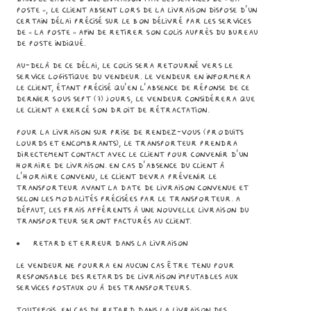
Poste », le Client absent lors de la livraison dispose d’un
certain délai précisé sur le bon délivré par les services
de « La Poste » afin de retirer son colis auprès du bureau
de poste indiqué.
Au-delà de ce délai, le colis sera retourné vers le
service logistique du Vendeur. Le Vendeur en informera
le Client, étant précisé qu’en l’absence de réponse de ce
dernier sous sept (7) jours, le Vendeur considérera que
le Client a exercé son droit de rétractation.
Pour la livraison sur prise de rendez-vous (produits
lourds et encombrants), le transporteur prendra
directement contact avec le Client pour convenir d’un
horaire de livraison. En cas d’absence du Client à
l’horaire convenu, le Client devra prévenir le
transporteur avant la date de livraison convenue et
selon les modalités précisées par le transporteur. A
défaut, les frais afférents à une nouvelle livraison du
transporteur seront facturés au Client.
● Retard et erreur dans la livraison
Le Vendeur ne pourra en aucun cas être tenu pour
responsable des retards de livraison imputables aux
services postaux ou à des transporteurs.
Toutefois, en cas de retard dans la livraison des