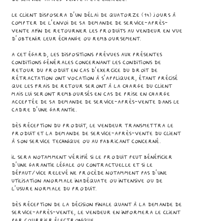
Le Client disposera d’un délai de quatorze (14) jours à
compter de l’envoi de sa demande de service-après-
vente afin de retourner les Produits au Vendeur en vue
d’obtenir leur échange ou remboursement.
A cet égard, les dispositions prévues aux présentes
Conditions Générales concernant les conditions de
retour du Produit en cas d’exercice du droit de
rétractation ont vocation à s’appliquer, étant précisé
que les frais de retour seront à la charge du Client
mais lui seront remboursés en cas de prise en charge
acceptée de sa demande de service-après-vente dans le
cadre d’une garantie.
Dès réception du Produit, le Vendeur transmettra le
Produit et la demande de service-après-vente du Client
à son service technique ou au fabricant concerné.
Il sera notamment vérifié si le Produit peut bénéficier
d’une garantie légale ou contractuelle et si le
défaut/vice relevé ne procède notamment pas d’une
utilisation anormale inadéquate ou intensive ou de
l’usure normale du Produit.
Dès réception de la décision finale quant à la demande de
service-après-vente, le Vendeur en informera le Client
par courrier électronique.