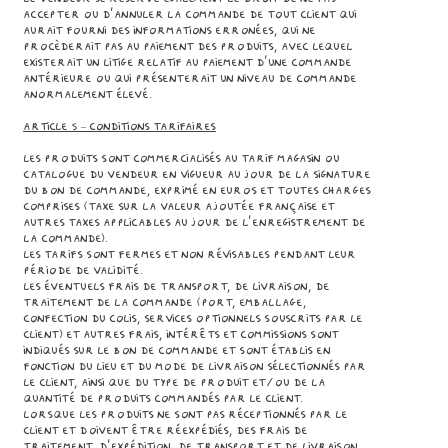
accepter ou d’annuler la commande de tout Client qui
aurait fourni des informations erronées, qui ne
procèderait pas au paiement des Produits, avec lequel
existerait un litige relatif au paiement d’une commande
antérieure ou qui présenterait un niveau de commande
anormalement élevé.
Article 5 – CONDITIONS TARIFAIRES
Les Produits sont commercialisés au tarif magasin ou
catalogue du Vendeur en vigueur au jour de la signature
du bon de commande, exprimé en euros et toutes charges
comprises (taxe sur la valeur ajoutée française et
autres taxes applicables au jour de l’enregistrement de
la commande).
Les tarifs sont fermes et non révisables pendant leur
période de validité.
Les éventuels frais de transport, de livraison, de
traitement de la commande (port, emballage,
confection du colis, services optionnels souscrits par le
Client) et autres frais, intérêts et commissions sont
indiqués sur le bon de commande et sont établis en
fonction du lieu et du mode de livraison sélectionnés par
le Client, ainsi que du type de Produit et/ou de la
quantité de Produits commandés par le Client.
Lorsque les Produits ne sont pas réceptionnés par le
Client et doivent être réexpédiés, des frais de
traitement, d’expédition, de transport et de livraison