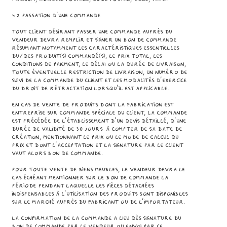
4.2 Passation d’une commande
Tout Client désirant passer une commande auprès du
Vendeur devra remplir et signer un bon de commande
résumant notamment les caractéristiques essentielles
du/des Produit(s) commandé(s), le prix total, les
conditions de paiement, le délai ou la durée de livraison,
toute éventuelle restriction de livraison, un numéro de
suivi de la commande du Client et les modalités d’exercice
du droit de rétractation lorsqu’il est applicable.
En cas de vente de Produits dont la fabrication est
entreprise sur commande spéciale du Client, la commande
est précédée de l’établissement d’un devis détaillé, d’une
durée de validité de 30 jours à compter de sa date de
création, mentionnant le prix ou le mode de calcul du
prix et dont l’acceptation et la signature par le Client
vaut alors bon de commande.
Pour toute vente de biens meubles, le Vendeur devra le
cas échéant mentionner sur le bon de commande la
période pendant laquelle les pièces détachées
indispensables à l’utilisation des Produits sont disponibles
sur le marché auprès du fabricant ou de l’importateur.
La confirmation de la commande a lieu dès signature du
bon de commande par le Vendeur ou envoi par ce