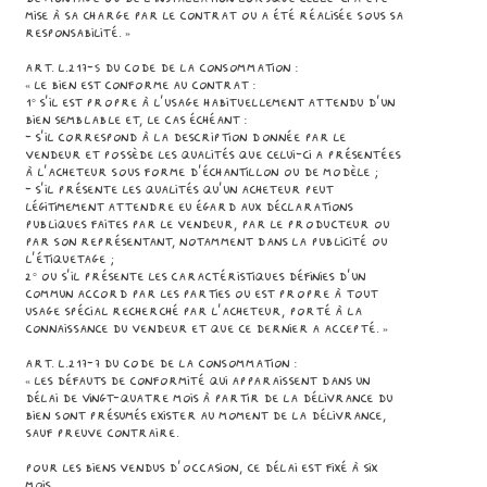
mise à sa charge par le contrat ou a été réalisée sous sa
responsabilité. »
Art. L.217-5 du Code de la Consommation :
« Le bien est conforme au contrat :
1° S'il est propre à l'usage habituellement attendu d'un
bien semblable et, le cas échéant :
- s'il correspond à la description donnée par le
vendeur et possède les qualités que celui-ci a présentées
à l'acheteur sous forme d'échantillon ou de modèle ;
- s'il présente les qualités qu'un acheteur peut
légitimement attendre eu égard aux déclarations
publiques faites par le vendeur, par le producteur ou
par son représentant, notamment dans la publicité ou
l'étiquetage ;
2° Ou s'il présente les caractéristiques définies d'un
commun accord par les parties ou est propre à tout
usage spécial recherché par l'acheteur, porté à la
connaissance du vendeur et que ce dernier a accepté. »
Art. L.217-7 du Code de la Consommation :
« Les défauts de conformité qui apparaissent dans un
délai de vingt-quatre mois à partir de la délivrance du
bien sont présumés exister au moment de la délivrance,
sauf preuve contraire.
Pour les biens vendus d'occasion, ce délai est fixé à six
mois.