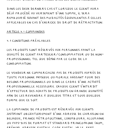
Dans les deux derniers cas et lorsque le Client aura
déjà procédé au versement d’une somme, il sera
remboursé suivant des modalités équivalentes à celles
applicables en cas d’exercice du droit de rétractation.
Article 4 - COMMANDES
4.1 Conditions préalables
Les Produits sont réservés aux personnes ayant la
qualité de client particulier/consommateur ou de non-
professionnel tel que défini par le Code de la
Consommation.
Le Vendeur ne commercialise pas de Produits auprès de
toute personne physique ou morale agissant pour des
besoins professionnels ou dans le cadre d’une activité
professionnelle accessoire. Chaque Client s'interdit
d'effectuer des achats de Produits en grande quantité
afin de les revendre à quelque titre et sous quelque
forme que ce soit.
La commande de Produits est réservée aux Clients
justifiant obligatoirement d'une adresse de livraison en
Belgique, France métropolitaine, Luxembourg, Allemagne
ou Pays-Bas de format et standard francophone (nom,
prénom, adresse postale, code postal, ville, pays).