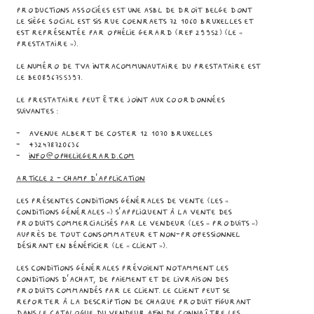
Productions associées est une ASBL de droit belge dont
le siège social est sis Rue Coenraets 72 1060 Bruxelles et
est représentée par Ophélie Gerard (ref 29952) (le «
Prestataire »).
Le numéro de TVA intracommunautaire du Prestataire est
le BE0896755397.
Le Prestataire peut être joint aux coordonnées
suivantes :
- Avenue Albert de Coster 12 1070 Bruxelles
- +32478720636
-
info@opheliegerard.com
Article 2 - CHAMP D’APPLICATION
Les présentes conditions générales de vente (les «
Conditions Générales ») s'appliquent à la vente des
produits commercialisés par le Vendeur (les « Produits »)
auprès de tout consommateur et non-professionnel
désirant en bénéficier (le « Client »).
Les Conditions Générales prévoient notamment les
conditions d’achat, de paiement et de livraison des
Produits commandés par le Client. Le Client peut se
reporter à la description de chaque Produit figurant
dans le catalogue du Vendeur afin de connaître les