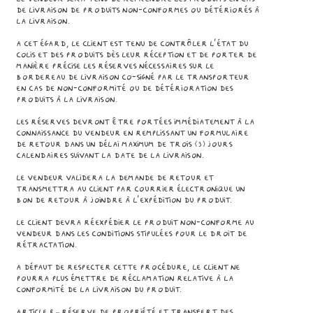
de livraison de Produits non-conformes ou détériorés à
la livraison.
A cet égard, le Client est tenu de contrôler l’état du
colis et des Produits dès leur réception et de porter de
manière précise les réserves nécessaires sur le
bordereau de livraison co-signé par le transporteur
en cas de non-conformité ou de détérioration des
Produits à la livraison.
Les réserves devront être portées immédiatement à la
connaissance du Vendeur en remplissant un formulaire
de retour dans un délai maximum de trois (3) jours
calendaires suivant la date de la livraison.
Le Vendeur validera la demande de retour et
transmettra au Client par courrier électronique un
bon de retour à joindre à l’expédition du Produit.
Le Client devra réexpédier le Produit non-conforme au
Vendeur dans les conditions stipulées pour le droit de
rétractation.
A défaut de respecter cette procédure, le Client ne
pourra plus émettre de réclamation relative à la
conformité de la livraison du Produit.
Article 8 – RÉSERVE DE PROPRIÉTÉ ET TRANSFERT DES