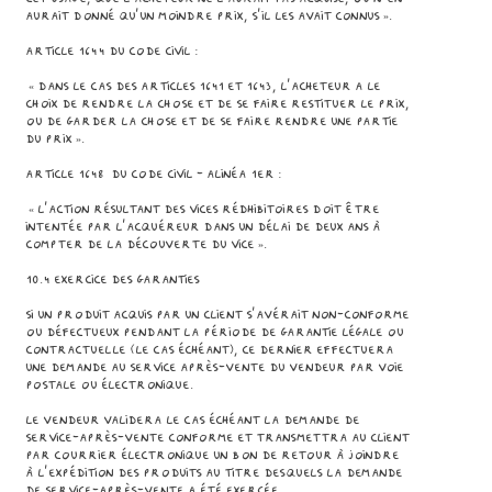
aurait donné qu’un moindre prix, s’il les avait connus ».
Article 1644 du Code Civil :
« Dans le cas des articles 1641 et 1643, l’acheteur a le
choix de rendre la chose et de se faire restituer le prix,
ou de garder la chose et de se faire rendre une partie
du prix ».
Article 1648 du Code Civil - alinéa 1er :
« L’action résultant des vices rédhibitoires doit être
intentée par l’acquéreur dans un délai de deux ans à
compter de la découverte du vice ».
10.4 Exercice des garanties
Si un Produit acquis par un Client s'avérait non-conforme
ou défectueux pendant la période de garantie légale ou
contractuelle (le cas échéant), ce dernier effectuera
une demande au service après-vente du Vendeur par voie
postale ou électronique.
Le Vendeur validera le cas échéant la demande de
service-après-vente conforme et transmettra au Client
par courrier électronique un bon de retour à joindre
à l’expédition des Produits au titre desquels la demande
de service-après-vente a été exercée.