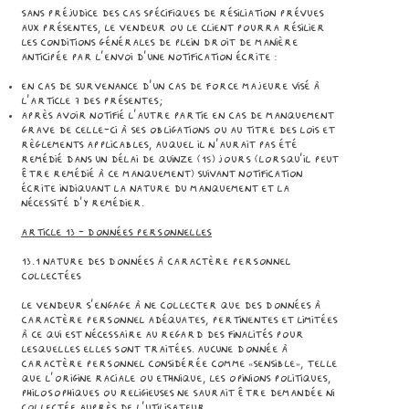
Sans préjudice des cas spécifiques de résiliation prévues
aux présentes, le Vendeur ou le Client pourra résilier
les Conditions Générales de plein droit de manière
anticipée par l’envoi d’une notification écrite :
en cas de survenance d’un cas de force majeure visé à
l’article 7 des présentes;
après avoir notifié l’autre partie en cas de manquement
grave de celle-ci à ses obligations ou au titre des lois et
règlements applicables, auquel il n’aurait pas été
remédié dans un délai de quinze (15) jours (lorsqu’il peut
être remédié à ce manquement) suivant notification
écrite indiquant la nature du manquement et la
nécessité d’y remédier.
Article 13 - DONNÉES PERSONNELLES
13.1 Nature des données à caractère personnel
collectées
Le Vendeur s’engage à ne collecter que des données à
caractère personnel adéquates, pertinentes et limitées
à ce qui est nécessaire au regard des finalités pour
lesquelles elles sont traitées. Aucune donnée à
caractère personnel considérée comme «sensible», telle
que l’origine raciale ou ethnique, les opinions politiques,
philosophiques ou religieuses ne saurait être demandée ni
collectée auprès de l’Utilisateur.