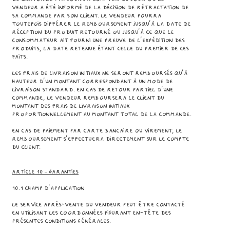
Vendeur a été informé de la décision de rétractation de
sa commande par son Client. Le Vendeur pourra
toutefois différer le remboursement jusqu’à la date de
réception du Produit retourné ou jusqu’à ce que le
consommateur ait fourni une preuve de l’expédition des
Produits, la date retenue étant celle du premier de ces
faits.
Les frais de livraison initiaux ne seront remboursés qu’à
hauteur d’un montant correspondant à un mode de
livraison standard. En cas de retour partiel d'une
commande, le Vendeur remboursera le Client du
montant des frais de livraison initiaux
proportionnellement au montant total de la commande.
En cas de paiement par carte bancaire ou virement, le
remboursement s’effectuera directement sur le compte
du Client.
Article 10 – GARANTIES
10.1 Champ d’application
Le service après-vente du Vendeur peut être contacté
en utilisant les coordonnées figurant en-tête des
présentes Conditions Générales.