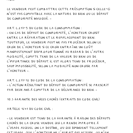
Le vendeur peut combattre cette présomption si celle-ci
n'est pas compatible avec la nature du bien ou le défaut
de conformité invoqué. »
Art. L.217-9 du code de la consommation :
« En cas de défaut de conformité, l'acheteur choisit
entre la réparation et le remplacement du bien.
Toutefois, le vendeur peut ne pas procéder selon le
choix de l'acheteur si ce choix entraîne un coût
manifestement disproportionné au regard de l'autre
modalité, compte tenu de la valeur du bien ou de
l'importance du défaut. Il est alors tenu de procéder,
sauf impossibilité, selon la modalité non choisie par
l'acheteur ».
Art. L.217-12 du code de la consommation :
« L'action résultant du défaut de conformité se prescrit
par deux ans à compter de la délivrance du bien. »
10.3 Garantie des vices cachés (Extraits du Code Civil)
Article 1641 du Code Civil :
« Le vendeur est tenu de la garantie à raison des défauts
cachés de la chose vendue qui la rende impropre à
l’usage auquel on la destine, ou qui diminuent tellement
cet usage, que l’acheteur ne l’aurait pas acquise, ou n’en