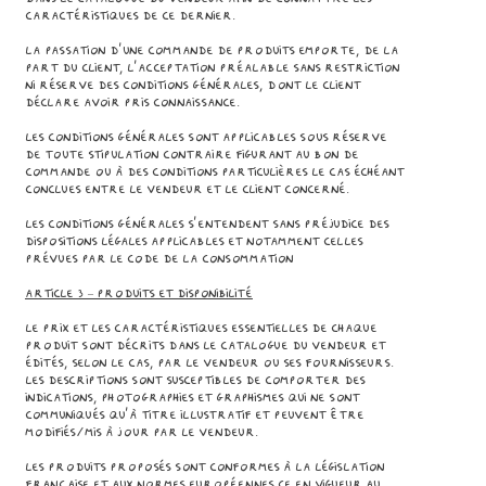
caractéristiques de ce dernier.
La passation d’une commande de Produits emporte, de la
part du Client, l’acceptation préalable sans restriction
ni réserve des Conditions Générales, dont le Client
déclare avoir pris connaissance.
Les Conditions Générales sont applicables sous réserve
de toute stipulation contraire figurant au bon de
commande ou à des conditions particulières le cas échéant
conclues entre le Vendeur et le Client concerné.
Les Conditions Générales s’entendent sans préjudice des
dispositions légales applicables et notamment celles
prévues par le Code de la Consommation
Article 3 – PRODUITS ET DISPONIBILITÉ
Le prix et les caractéristiques essentielles de chaque
Produit sont décrits dans le catalogue du Vendeur et
édités, selon le cas, par le Vendeur ou ses fournisseurs.
Les descriptions sont susceptibles de comporter des
indications, photographies et graphismes qui ne sont
communiqués qu’à titre illustratif et peuvent être
modifiés/mis à jour par le Vendeur.
Les Produits proposés sont conformes à la législation
française et aux normes européennes CE en vigueur au