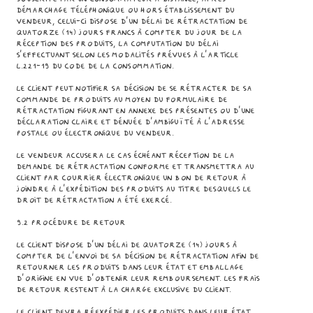
démarchage téléphonique ou hors établissement du
Vendeur, celui-ci dispose d'un délai de rétractation de
quatorze (14) jours francs à compter du jour de la
réception des Produits, la computation du délai
s’effectuant selon les modalités prévues à l’article
L.221-19 du Code de la Consommation.
Le Client peut notifier sa décision de se rétracter de sa
commande de Produits au moyen du formulaire de
rétractation figurant en Annexe des présentes ou d’une
déclaration claire et dénuée d’ambiguïté à l’adresse
postale ou électronique du Vendeur.
Le Vendeur accusera le cas échéant réception de la
demande de rétractation conforme et transmettra au
Client par courrier électronique un bon de retour à
joindre à l’expédition des Produits au titre desquels le
droit de rétractation a été exercé.
9.2 Procédure de retour
Le Client dispose d’un délai de quatorze (14) jours à
compter de l’envoi de sa décision de rétractation afin de
retourner les Produits dans leur état et emballage
d’origine en vue d’obtenir leur remboursement. Les frais
de retour restent à la charge exclusive du Client.
Le Client devra réexpédier les Produits dans leur état