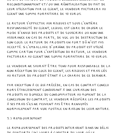
reconditionnement et/ou une réinitialisation du fait de
leur utilisation par le Client, le Vendeur facturera au
Client une somme forfaitaire de 10 euros.
Le retour s’effectue aux risques et sous l’entière
responsabilité du Client, lequel est libre de choisir le
mode d'envoi des Produits et de souscrire ou non une
assurance en cas de perte, de vol ou de destruction de
son colis. Le retour de Produits en port dû n’est pas
accepté. Si l’emballage d’origine du Produit est utilisé
comme carton pour l’expédition du retour, le Vendeur
facturera au Client une somme forfaitaire de 10 euros.
Le Vendeur ne saurait être tenu pour responsable de la
non réception du colis du Client, les risques et frais liés
au retour du Produit étant à la charge de ce dernier.
Par exception à ce qui précède, en cas de contrat conclu
hors établissement conduisant à une livraison des
Produits au domicile du consommateur au moment de la
conclusion du contrat, le Vendeur récupère les Produits
à ses frais s’ils ne peuvent pas être renvoyés
normalement par voie postale en raison de leur nature.
9.3 Remboursement
Le remboursement des Produits intervient dans un délai
de quatorze (14) jours à compter du jour où le