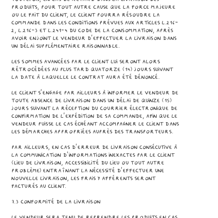
Produits, pour tout autre cause que la force majeure
ou le fait du Client, le Client pourra résoudre la
commande dans les conditions prévues aux articles L.216-
2, L.216-3 et L.241-4 du Code de la consommation, après
avoir enjoint le Vendeur d’effectuer la livraison dans
un délai supplémentaire raisonnable.
Les sommes avancées par le Client lui seront alors
rétrocédées au plus tard quatorze (14) jours suivant
la date à laquelle le contrat aura été dénoncé.
Le Client s’engage par ailleurs à informer le Vendeur de
toute absence de livraison dans un délai de quinze (15)
jours suivant la réception du courrier électronique de
confirmation de l’expédition de sa commande, afin que le
Vendeur puisse le cas échéant accompagner le Client dans
les démarches appropriées auprès des transporteurs.
Par ailleurs, en cas d’erreur de livraison consécutive à
la communication d’informations inexactes par le Client
(lieu de livraison, accessibilité du lieu ou tout autre
problème) entraînant la nécessité d’effectuer une
nouvelle livraison, les frais y afférents seront
facturés au Client.
7.3 Conformité de la livraison
Le Vendeur sera tenu de reprendre les Produits en cas