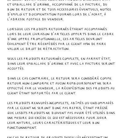
et emballage d’origine, accompagné de la facture, du
bon de retour et de tous accessoires éventuels, notice
d'emploi et documentation fournis lors de l’achat, à
l’adresse postale du Vendeur.
Lorsque les Produits retournés étaient accompagnés
lors de leur livraison d’articles offerts dans le cadre
d’une offre promotionnelle, ces articles devront
également être réexpédiés par le Client afin de faire
valoir le droit de rétractation.
Seuls les produits retournés complets, en parfait état,
dans leur emballage d'origine et avec la facture seront
acceptés.
Dans le cas contraire, le retour sera considéré comme
retour non conforme et aucun remboursement ne sera
effectué par le Vendeur, la réexpédition des Produits au
Client étant supportée par le Client.
Les Produits renvoyés incomplets, abîmés ou endommagés
par le Client ne seront donc pas repris, étant précisé
que lesdits Produits ne doivent pas avoir été utilisés dans
une mesure qui excède ce qui est nécessaire pour juger
leur nature, leurs caractéristiques et leur bon
fonctionnement.
En cas de retour de Produits descellés nécessitant un