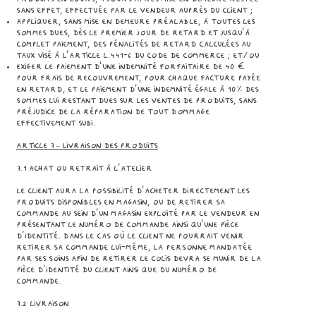
sans effet, effectuée par le Vendeur auprès du Client ;
appliquer, sans mise en demeure préalable, à toutes les
sommes dues, dès le premier jour de retard et jusqu'à
complet paiement, des pénalités de retard calculées au
taux visé à l’article L.441-6 du Code de Commerce ; et/ou
exiger le paiement d’une indemnité forfaitaire de 40 €
pour frais de recouvrement, pour chaque facture payée
en retard, et le paiement d’une indemnité égale à 10% des
sommes lui restant dues sur les Ventes de Produits, sans
préjudice de la réparation de tout dommage
effectivement subi.
Article 7 – LIVRAISON DES PRODUITS
7.1 Achat ou retrait à l’atelier
Le Client aura la possibilité d’acheter directement les
Produits disponibles en magasin, ou de retirer sa
commande au sein d’un magasin exploité par le Vendeur en
présentant le numéro de commande ainsi qu’une pièce
d’identité. Dans le cas où le Client ne pourrait venir
retirer sa commande lui-même, la personne mandatée
par ses soins afin de retirer le colis devra se munir de la
pièce d’identité du Client ainsi que du numéro de
commande.
7.2 Livraison