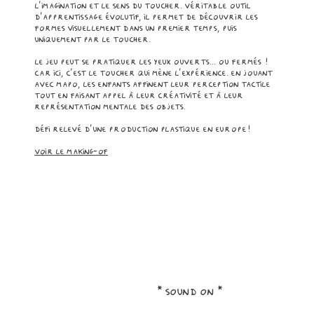
l'imagination et le sens du toucher. véritable outil
d'apprentissage évolutif, il permet de découvrir les
formes visuellement dans un premier temps, puis
uniquement par le toucher.
le jeu peut se pratiquer les yeux ouverts... ou fermés !
car ici, c'est le toucher qui mène l'expérience. en jouant
avec mapo, les enfants affinent leur perception tactile
tout en faisant appel à leur créativité et à leur
représentation mentale des objets.
défi relevé d'une production plastique en europe!
​Voir le making-of
* sound on *